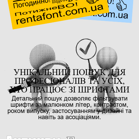
УНІКАЛЬНИЙ ПОШУК ДЛЯ
ПРОФЕСІОНАЛІВ ТА УСІХ,
ХТО ПРАЦЮЄ ЗІ ШРИФТАМИ
Детальний пошук дозволяє фільтрувати
шрифти за малюнком літер, контрастом,
роком випуску, застосуванням у дизайні та
навіть за асоціаціями.