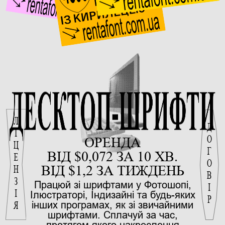
ДЕСКТОП-ШРИФТИ
ЛІЦЕНЗІЯ
ДОГОВІР
ОРЕНДА
ВІД $0,072 ЗА 10 ХВ.
ВІД $1,2 ЗА ТИЖДЕНЬ
Працюй зі шрифтами у Фотошопі,
Ілюстраторі, Індизайні та будь-яких
інших програмах, як зі звичайними
шрифтами. Сплачуй за час,
протягом якого накреслення