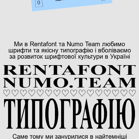
Ми в Rentafont та Numo Team любимо
шрифти та якісну типографію і вболіваємо
за розвиток шрифтової культури в Україні
RENTAFONT
NUMO.TEAM
♡♡♡♡♡♡♡♡♡♡♡♡♡♡♡♡♡
ТИПОГРАФІЮ
Cаме тому ми занурилися в найтемніші