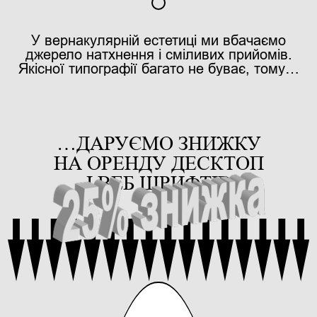
У вернакулярній естетиці ми вбачаємо
джерело натхнення і сміливих прийомів.
Якісної типографії багато не буває, тому…
…ДАРУЄМО ЗНИЖКУ
НА ОРЕНДУ ДЕСКТОП
І ВЕБ ШРИФТІВ